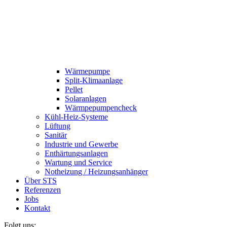
Wärmepumpe
Split-Klimaanlage
Pellet
Solaranlagen
Wärmpepumpencheck
Kühl-Heiz-Systeme
Lüftung
Sanitär
Industrie und Gewerbe
Enthärtungsanlagen
Wartung und Service
Notheizung / Heizungsanhänger
Über STS
Referenzen
Jobs
Kontakt
Folgt uns: