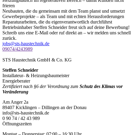
Heizungstausch im regenerativen Bereich – damit Kunden nicht
frieren
Neubauten, die du gemeinsam mit dem Team planst und umsetzt
Gewerbeprojekte – als Team und mit echten Herausforderungen
Reparaturarbeiten, die du eigenverantwortlich durchführst
Betriebs­inhaber Steffen Schneider freut sich auf deine Bewerbung!
Schreib uns eine E-Mail oder ruf direkt an – wir melden uns schnell
zurück.
jobs@sts-haustechnik.de
09074/4243989
STS Haustechnik GmbH & Co. KG
Steffen Schneider
Installateur- & Heizungsbaumeister
Energieberater
Zertifiziert nach §6 der Verordnung zum
Schutz des Klimas vor
Veränderung
Am Anger 2a
89407 Kicklingen – Dillingen an der Donau
info@sts-haustechnik.de
0 90 74 / 42 43 989
Öffnungszeiten
Montag – Donnerstag: 07:00 – 16:30 Uhr